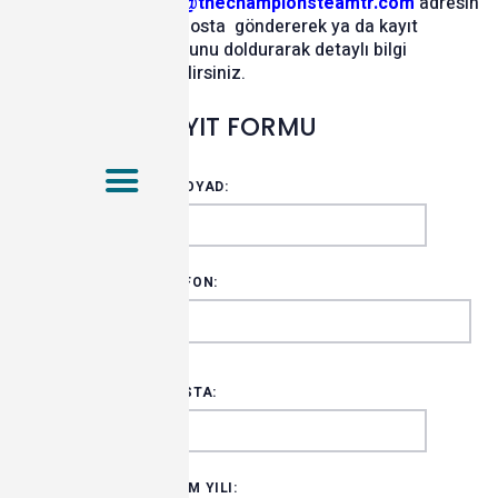
info@thechampionsteamtr.com
adresin
e e-posta göndererek ya da kayıt
formunu doldurarak detaylı bilgi
alabilirsiniz.
KAYIT FORMU
AD-SOYAD:
TELEFON:
E-POSTA:
DOĞUM YILI: